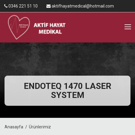
0346 221 51 10
aktifhayatmedical@hotmail.com
ENDOTEQ 1470 LASER
SYSTEM
Anasayfa
Ürünlerimiz