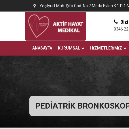
Yeşilyurt Mah. Şifa Cad. No:7 Moda Evleri K:1 D:1 
Bizi
0346 22
ANASAYFA
KURUMSAL
HIZMETLERIMIZ
PEDIATRIK BRONKOSKOP