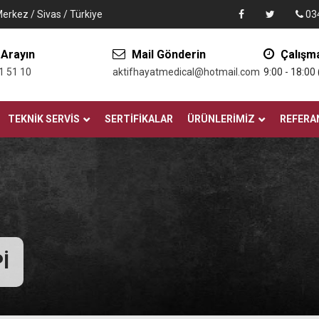
Merkez / Sivas / Türkiye
034
 Arayın
Mail Gönderin
Çalışma
1 51 10
aktifhayatmedical@hotmail.com
9:00 - 18:00
TEKNIK SERVIS
SERTIFIKALAR
ÜRÜNLERIMIZ
REFERA
I