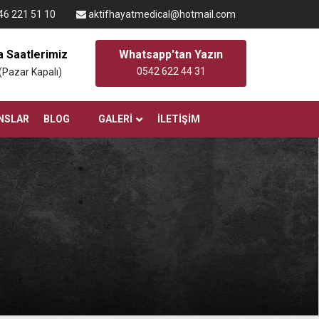
6 221 51 10
aktifhayatmedical@hotmail.com
 Saatlerimiz
Whatsapp'tan Yazın
0542 622 44 31
 (Pazar Kapalı)
NSLAR
BLOG
GALERI
İLETIŞIM